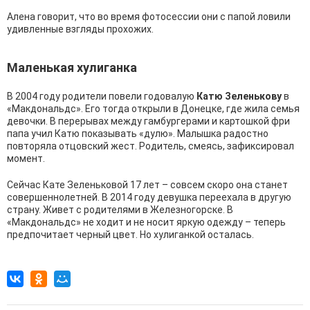
Алена говорит, что во время фотосессии они с папой ловили
удивленные взгляды прохожих.
Маленькая хулиганка
В 2004 году родители повели годовалую
Катю Зеленькову
в
«Макдональдс». Его тогда открыли в Донецке, где жила семья
девочки. В перерывах между гамбургерами и картошкой фри
папа учил Катю показывать «дулю». Малышка радостно
повторяла отцовский жест. Родитель, смеясь, зафиксировал
момент.
Сейчас Кате Зеленьковой 17 лет – совсем скоро она станет
совершеннолетней. В 2014 году девушка переехала в другую
страну. Живет с родителями в Железногорске. В
«Макдональдс» не ходит и не носит яркую одежду – теперь
предпочитает черный цвет. Но хулиганкой осталась.