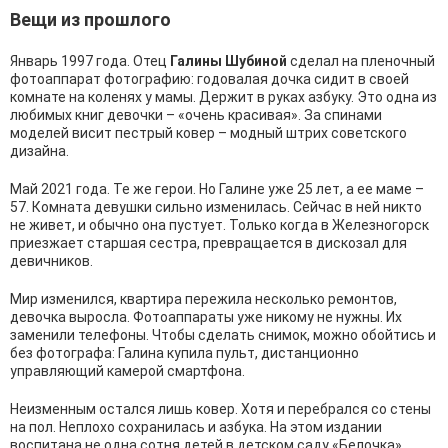
Вещи из прошлого
Январь 1997 года. Отец
Галины Шубиной
сделал на пленочный
фотоаппарат фотографию: годовалая дочка сидит в своей
комнате на коленях у мамы. Держит в руках азбуку. Это одна из
любимых книг девочки – «очень красивая». За спинами
моделей висит пестрый ковер – модный штрих советского
дизайна.
Май 2021 года. Те же герои. Но Галине уже 25 лет, а ее маме –
57. Комната девушки сильно изменилась. Сейчас в ней никто
не живет, и обычно она пустует. Только когда в Железногорск
приезжает старшая сестра, превращается в дискозал для
девичников.
Мир изменился, квартира пережила несколько ремонтов,
девочка выросла. Фотоаппараты уже никому не нужны. Их
заменили телефоны. Чтобы сделать снимок, можно обойтись и
без фотографа: Галина купила пульт, дистанционно
управляющий камерой смартфона.
Неизменным остался лишь ковер. Хотя и перебрался со стены
на пол. Неплохо сохранилась и азбука. На этом издании
воспитана не одна сотня детей в детском саду «Белочка».