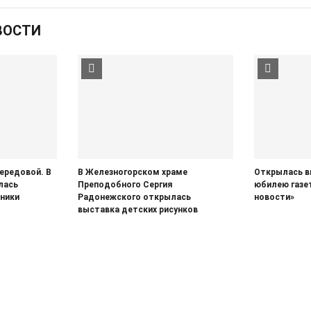
ВОСТИ
передовой. В
В Железногорском храме
Открылась в
лась
Преподобного Сергия
юбилею газе
ники
Радонежского открылась
новости»
выставка детских рисунков