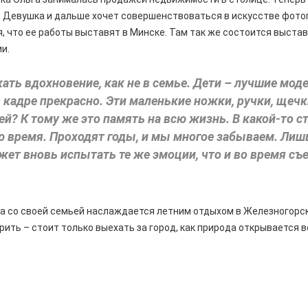
. Девушка и дальше хочет совершенствоваться в искусстве фото
я, что ее работы выставят в Минске. Там так же состоится выста
и.
кать вдохновение, как не в семье. Дети – лучшие моде
 кадре прекрасно. Эти маленькие ножки, ручки, щеч
й? К тому же это память на всю жизнь. В какой-то с
ю время. Проходят годы, и мы многое забываем. Ли
ет вновь испытать те же эмоции, что и во время съ
а со своей семьей наслаждается летним отдыхом в Железногорск
рить – стоит только выехать за город, как природа открывается 