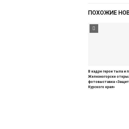
Вяльцева
ПОХОЖИЕ НО
03.08.2026
Актуально
Проверяют АЗС с ценником в
180 рублей
03.08.2026
Здоровье
В Железногорске «Пентаксима»
нет, ждем АКДС
В кадре герои тыла и 
Железногорске откры
фотовыставка «Защит
Курского края»