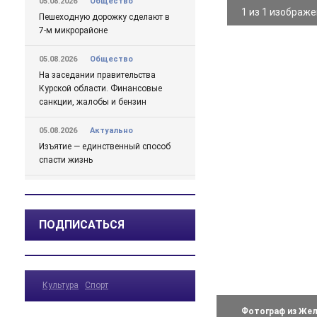
05.08.2026
Общество
1 из 1 изображ
Пешеходную дорожку сделают в
7-м микрорайоне
05.08.2026
Общество
На заседании правительства
Курской области. Финансовые
санкции, жалобы и бензин
05.08.2026
Актуально
Изъятие — единственный способ
спасти жизнь
05.08.2026
Общество
Железногорцев приглашают
выбрать народного участкового
ПОДПИСАТЬСЯ
04.08.2026
Общество
Начинается капитальный ремонт
дорожного покрытия по улицам
Культура
Спорт
Лесхозная – Дубравная
Фотограф из Жел