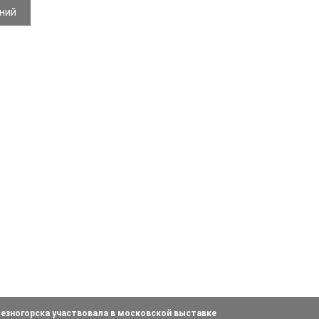
ений
езногорска участвовала в московской выставке