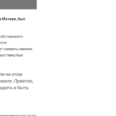
в Москве, был
собственного
ится
бит снимать именно
 выставку был
ли на этом
рмате. Приятно,
ворить и быть
 же возвращаться на