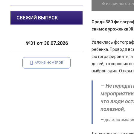
04.08.2026
Общество
© ИЗ ЛИЧНОГО АР
Железногорцы смогут привить
животных от бешенства
СВЕЖИЙ ВЫПУСК
Среди 380 фотограф
04.08.2026
Культура
снимок уроженки Ж
Мы всюду там, где ждут победу
Увлеклась фотограф
№31 от 30.07.2026
04.08.2026
Культура
ребенка. Проводя вс
Железногорцев приглашают на
фотографировать, а 
презентацию книги Ирины
Кумовой «Герои и Музы»
АРХИВ НОМЕРОВ
детей, то хороших с
выбран один. Открыт
04.08.2026
Общество
«Крылатая пехота» – в строю
— Не передат
мероприятии.
04.08.2026
Общество
В Железногорске высаживают
что люди ост
спиреи на аллею Поколений
полезной,
04.08.2026
Культура
— делится эмоци
Родной код прячется в словах
До декретного отпу