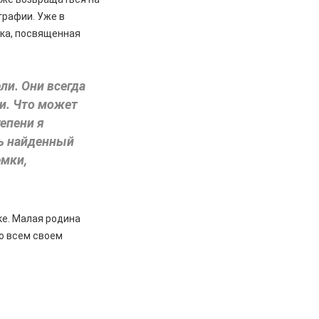
графии. Уже в
вка, посвященная
ли. Они всегда
ки. Что может
тепени я
шь найденный
емки,
е. Малая родина
во всем своем