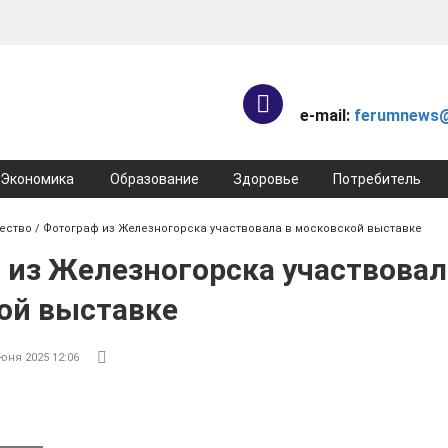
e-mail:
ferumnews@
Экономика
Образование
Здоровье
Потребитель
ество
/ Фотограф из Железногорска участвовала в московской выставке
 из Железногорска участвовал
ой выставке
юня 2025 12:06