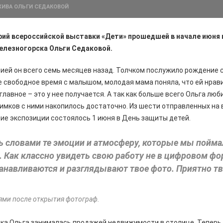
ХИВА ОЛЬГИ СЕДАКОВОЙ
ий всероссийской выставки «Дети» прошедшей в начале июня 
елезногорска Ольги Седаковой.
ией он всего семь месяцев назад. Толчком послужило рождение 
е свободное время с малышом, молодая мама поняла, что ей нрав
главное – это у нее получается. А так как больше всего Ольга лю
нимков с ними накопилось достаточно. Из шести отправленных на
ие экспозиции состоялось 1 июня в День защиты детей.
ь словами те эмоции и атмосферу, которые мы пойма
 Как классно увидеть свою работу не в цифровом фо
анавливаются и разглядывают твое фото. Приятно т
ями после открытия фотограф.
ска Ольга занималась продажей недвижимости в столице. Теперь