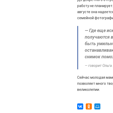
04.08.2026
Общество
работу не планирует
Родители, подумайте, прежде,
августе она надеетс
чем покупать детям питбайк!
семейной фотографи
04.08.2026
Происшествия
«Замерз, взял ключи из куртки и
— Где еще ис
поехал». В Железногорске 24-
получаются в
летний угонщик без прав разбил
быть умильне
машину товарища после
застолья
останавлива
снимок помож
04.08.2026
Происшествия
В Железногорске полиция ищет
— говорит Ольга.
пару, нашедшую чужой телефон
Сейчас молодая мам
04.08.2026
Общество
позволяет много тво
Семинар для железногорских
наблюдателей
великолепии.
04.08.2026
Спорт
В Курске и Железногорске
пройдут мастер-классы от Егора