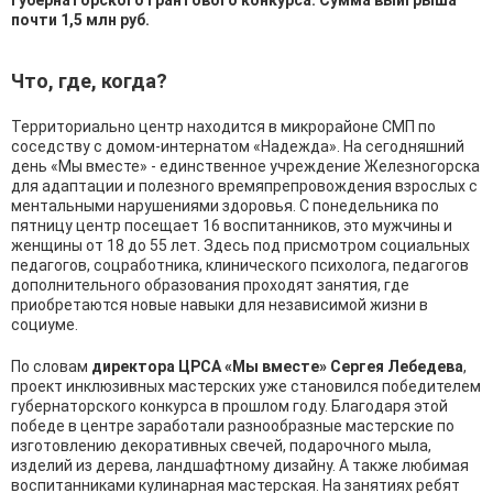
губернаторского грантового конкурса. Сумма выигрыша
почти 1,5 млн руб.
Что, где, когда?
Территориально центр находится в микрорайоне СМП по
соседству с домом-интернатом «Надежда». На сегодняшний
день «Мы вместе» - единственное учреждение Железногорска
для адаптации и полезного времяпрепровождения взрослых с
ментальными нарушениями здоровья. С понедельника по
пятницу центр посещает 16 воспитанников, это мужчины и
женщины от 18 до 55 лет. Здесь под присмотром социальных
педагогов, соцработника, клинического психолога, педагогов
дополнительного образования проходят занятия, где
приобретаются новые навыки для независимой жизни в
социуме.
По словам
директора ЦРСА «Мы вместе» Сергея Лебедева
,
проект инклюзивных мастерских уже становился победителем
губернаторского конкурса в прошлом году. Благодаря этой
победе в центре заработали разнообразные мастерские по
изготовлению декоративных свечей, подарочного мыла,
изделий из дерева, ландшафтному дизайну. А также любимая
воспитанниками кулинарная мастерская. На занятиях ребят