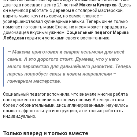
два года посещает центр 21-летний
Максим Кучеряев
. Здесь
он научился работать с деревом в столярной мастерской,
варить мыло, крутить свечи, но самое главное –
усовершенствовал кулинарные навыки. Теперь он не только
помогает готовить маме Елене, но и сам может порадовать
домочадцев вкусным ужином.
Социальный педагог Марина
Лебедева
гордится успехами своего воспитанника:
— Максим приготовил и сварил пельмени для всей
семьи. А это дорогого стоит. Думаем, что у него
много перспектив для дальнейшего развития. Теперь
парень попробует силы в новом направлении –
гончарном мастерстве.
Социальный педагог вспомнила, что вначале многие ребята
насторожено относились ко всему новому. А теперь стали
более любознательными, дисциплинированными, научились
слышать фронтальную инструкцию, а не только работать
индивидуально.
Только вперед и только вместе