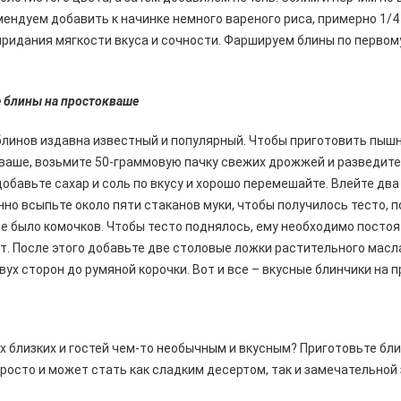
мендуем добавить к начинке немного вареного риса, примерно 1/4
придания мягкости вкуса и сочности. Фаршируем блины по первом
блины на простокваше
линов издавна известный и популярный. Чтобы приготовить пышн
ваше, возьмите 50-граммовую пачку свежих дрожжей и разведите
добавьте сахар и соль по вкусу и хорошо перемешайте. Влейте два
но всыпьте около пяти стаканов муки, чтобы получилось тесто, п
не было комочков. Чтобы тесто поднялось, ему необходимо постоя
т. После этого добавьте две столовые ложки растительного масл
вух сторон до румяной корочки. Вот и все – вкусные блинчики на 
х близких и гостей чем-то необычным и вкусным? Приготовьте бли
просто и может стать как сладким десертом, так и замечательной 