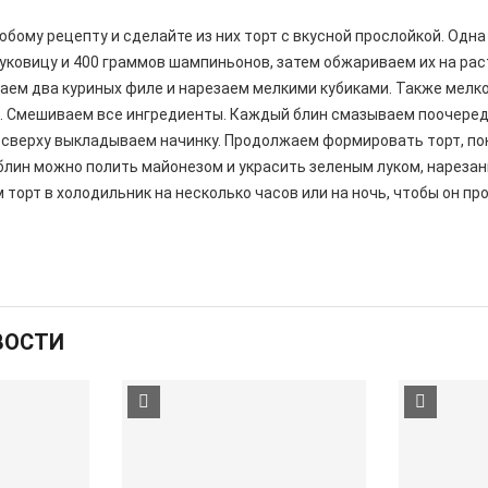
юбому рецепту и сделайте из них торт с вкусной прослойкой. Одна
луковицу и 400 граммов шампиньонов, затем обжариваем их на ра
аем два куриных филе и нарезаем мелкими кубиками. Также мелк
ук. Смешиваем все ингредиенты. Каждый блин смазываем поочере
 сверху выкладываем начинку. Продолжаем формировать торт, пок
блин можно полить майонезом и украсить зеленым луком, нареза
 торт в холодильник на несколько часов или на ночь, чтобы он пр
ВОСТИ