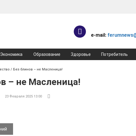
e-mail:
ferumnews@
Экономика
Образование
Здоровье
Потребитель
ество
/ Без блинов – не Масленица!
в – не Масленица!
23 Февраля 2025 13:00
ений