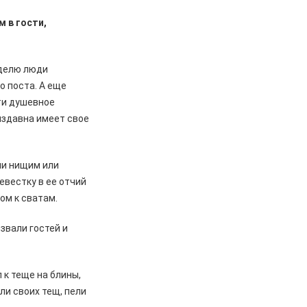
м в гости,
еделю люди
о поста. А еще
ти душевное
издавна имеет свое
ли нищим или
евестку в ее отчий
ом к сватам.
 звали гостей и
 к теще на блины,
ли своих тещ, пели