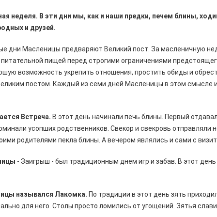
я неделя. В эти дни мы, как и наши предки, печем блины, ходи
родных и друзей.
ые дни Масленицы предваряют Великий пост. За масленичную н
и питательной пищей перед строгими ограничениями предстоящег
ошую возможность укрепить отношения, простить обиды и обрес
Великим постом. Каждый из семи дней Масленицы в этом смысле 
ается Встреча.
В этот день начинали печь блины. Первый отдава
оминали усопших родственников. Свекор и свекровь отправляли н
воими родителями пекла блины. А вечером являлись и сами с визит
ницы
- Заигрыш - был традиционным днем игр и забав. В этот день
ницы назывался Лакомка.
По традиции в этот день зять приходил
ально для него. Столы просто ломились от угощений. Зятья слави