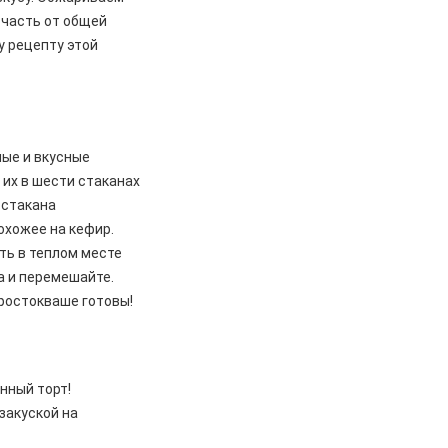
 часть от общей
у рецепту этой
ые и вкусные
 их в шести стаканах
 стакана
охожее на кефир.
ть в теплом месте
а и перемешайте.
простокваше готовы!
нный торт!
закуской на