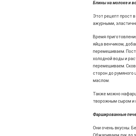
Блины на молоке и в
04.08.2026
Культура
Этот рецепт прост в
Железногорцев приглашают на
презентацию книги Ирины
ажурными, эластичн
Кумовой «Герои и Музы»
Время приготовления
04.08.2026
Общество
яйца венчиком, доба
«Крылатая пехота» – в строю
перемешиваем. Пост
холодной воды и рас
04.08.2026
Общество
перемешиваем. Сков
В Железногорске высаживают
спиреи на аллею Поколений
сторон до румяного 
маслом.
04.08.2026
Культура
Родной код прячется в словах
Также можно нафарш
творожным сыром и к
Фаршированные печ
Они очень вкусны. Б
Обжариваем лук до з