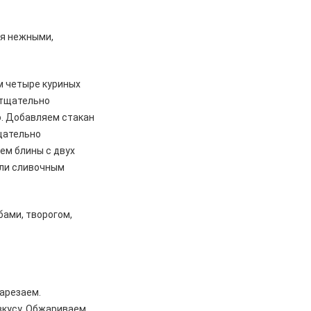
ся нежными,
м четыре куриных
и тщательно
о. Добавляем стакан
тщательно
ем блины с двух
или сливочным
ами, творогом,
нарезаем.
 вкусу. Обжариваем