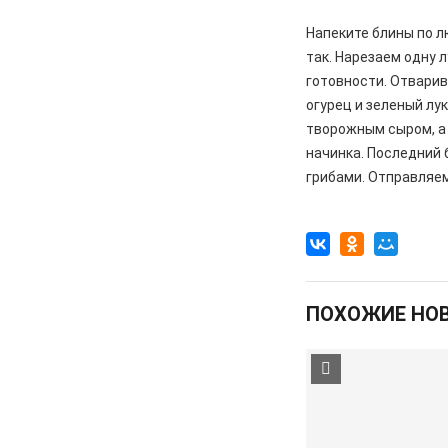
Напеките блины по л
так. Нарезаем одну 
готовности. Отварив
огурец и зеленый л
творожным сыром, а
начинка. Последний 
грибами. Отправляем
ПОХОЖИЕ НО