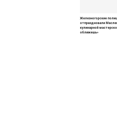
Железногорские поли
отпраздновали Маслен
кулинарной мастерско
оближешь»