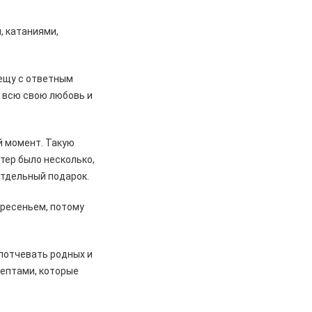
, катаниями,
тещу с ответным
л всю свою любовь и
й момент. Такую
тер было несколько,
отдельный подарок.
ресеньем, потому
 потчевать родных и
цептами, которые