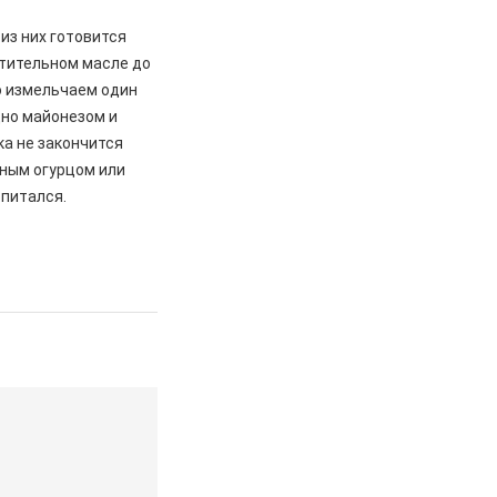
 из них готовится
стительном масле до
о измельчаем один
дно майонезом и
а не закончится
нным огурцом или
опитался.