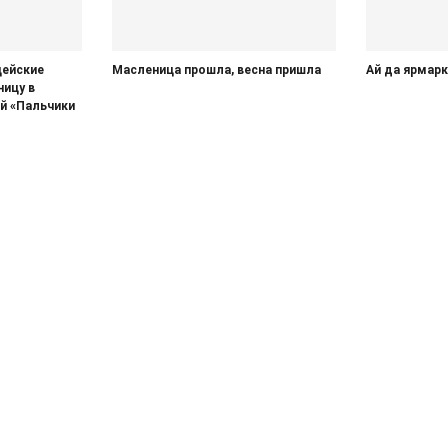
цейские
Масленица прошла, весна пришла
Ай да ярмар
ицу в
й «Пальчики