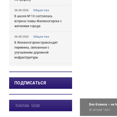
06.08.2026
Общество
В школе № 10 состоялась
встреча главы Железногорска с
жителями города
06.08.2026
Общество
В Железногорске происходят
перемены, связанные с
улучшением дорожной
инфраструктуры
06.08.2026
Происшествия
Сгорел дотла: железногорский
суд взыскал 1,5 млн рублей за
ПОДПИСАТЬСЯ
некачественный ремонт
автомобиля
06.08.2026
Происшествия
Без блинов – не 
Культура
Спорт
Жительницу Железногорска
© АРХИВ "ЖН"
арестовали и забрали ребенка
после пьяного дебоша в детском