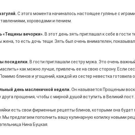
азгуляй.
С этого момента начиналось настоящее гулянье с играми
тавлениями, хороводами и пением.
ь «Тещины вечорки».
В этот день зять приглашал к себе в гости 
ы жена, то есть дочь тещи. Зять был очень внимателен, показыва
ны посиделки.
В гости приглашали сестру мужа. Это очень важны
маслить» как можно лучше, привлечь ее на свою сторону. Если сес
 Помимо блинов и угощений, каждой из сестер невестка готовила 
льный день масленичной недели.
Он называется Прощеным воск
 у друга прощения, чтобы с мирной душой вступить в Великий пост.
зяйки есть свои фирменные рецепты блинов, которыми она будет
у. Мы предлагаем пополнить вашу кулинарную копилку новыми ре
ательница Нина Буцкая.