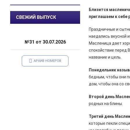
саду
Близится масленична
05.08.2026
Происшествия
приглашаем к себе 
СВЕЖИЙ ВЫПУСК
️В Железногорском районе
полицейские задержали по
Праздничные и сытн
подозрению в мошенничестве
наедались вкусной 
руководителя зооволонтеров
№31 от 30.07.2026
Масленица дает хор
спокойствие перед 
05.08.2026
Спорт
Два «золота» первенства России
название и цель.
АРХИВ НОМЕРОВ
05.08.2026
Происшествия
Понедельник назыв
В Железногорске подростки
бедным, чтобы они п
разбили стекло в остановочном
дом, чтобы она со с
павильоне
Второй день Масле
05.08.2026
Общество
родных на блины.
Пешеходную дорожку сделают в
7-м микрорайоне
Третий день Масле
05.08.2026
Общество
которые пекли специ
На заседании правительства