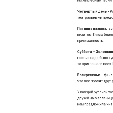
им хвалебные песни.
Курской области. Финансовые
санкции, жалобы и бензин
Четвертый день - Р
театральными предс
05.08.2026
Актуально
Изъятие — единственный способ
Пятница называлас
спасти жизнь
визитом. Пекла блин
05.08.2026
Общество
привязанность.
Железногорцев приглашают
выбрать народного участкового
Суббота – Золовки
гостью надо было «у
04.08.2026
Общество
то приглашали всех.
Начинается капитальный ремонт
дорожного покрытия по улицам
Воскресенье – фина
Лесхозная – Дубравная
что все просят друг
04.08.2026
Общество
Железногорцы смогут привить
У каждой русской хо
животных от бешенства
друзей на Маслениц
нам предложила чит
04.08.2026
Культура
Мы всюду там, где ждут победу