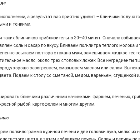
оде
 исполнении, а результат вас приятно удивит – блинчики получат
ыми и тонкими.
 таких блинчиков приблизительно 30–40 минут. Сначала взбивае
вляем соль и сахар по вкусу. Вливаем пол-литра теплого молока 
епенно всыпаем полтора стакана муки, замешиваем жидкое тест
тительное масло, около трех столовых ложек. Все ингредиенты 
ороду хорошо разогреваем, смазываем маслом или салом. Выпека
цвета. Подаем к столу со сметаной, медом, вареньем, сгущенкой 
ировать блинчики различными начинками: фаршем, печенью, гриб
расной рыбой, картофелем и многим другим.
енью
ерем полкилограмма куриной печени и две головки лука, мелко их 
олотистого цвета, а затем добавляем печень. Солим и перчим по