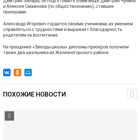
Дмитрия Забары, он подготовил к олимпиаде Дмитрия Чунина
и Алексея Смажнова (по обществознанию), ставших
призерами.
Александр Игоревич гордится своими учениками, их умением
справляться с трудностями и выражает благодарность
родителям за воспитание.
На празднике «Звезды школы» дипломы призеров получили
также два школьника из Железногорского района.
ПОХОЖИЕ НОВОСТИ