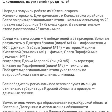
школьников, их учителей и родителей
Награды получили ребята из Железногорска,
Железногорского, Дмитриевского и Конышевского районов.
Всего за призы регионального этапа школьных олимпиад по 23
предметам боролись 1775 юных курян. В заключительном
этапе участвовали 25 школьников.
Среди железногорцев — 6 победителей и 58 призеров. Золотые
результаты у Дмитрия Чунина (лицей №14) — информатика и
ИКТ; Дмитрия Забары (лицей №14) — история; Марины
Киселевой (гимназия №1) — физика; Олега Парафейника
(гимназия №1) —
география; Дарьи Азаровой (лицей №5) — литература;
Елизаветы Фарафоновой (лицей №5) — технология.
Победители регионального этапа участвовали во
всероссийском этапе школьных олимпиад.
Все победители регионального этапа получат именную
стипендию губернатора Курской области, а призеры —
денежные премии.
Заместитель министра образования и науки Курской области
Светлана Долгушина и исполняющая обязанности
заместителя главы города Лариса Кравченко вручили грамоты