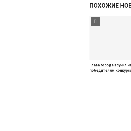
04.08.2026
Спорт
ПОХОЖИЕ НО
В Курске и Железногорске
пройдут мастер-классы от Егора
Вяльцева
03.08.2026
Актуально
Проверяют АЗС с ценником в
180 рублей
03.08.2026
Здоровье
В Железногорске «Пентаксима»
Глава города вручил н
нет, ждем АКДС
победителям конкурса