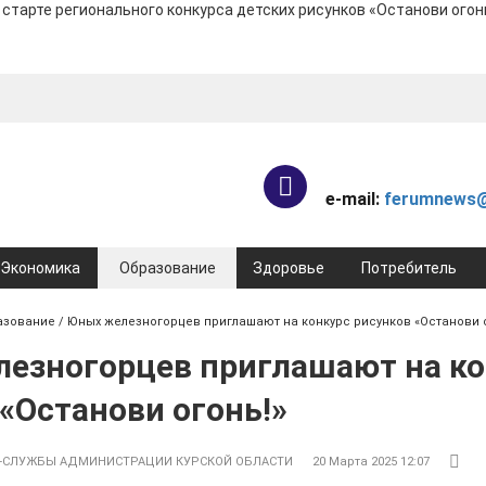
тарте регионального конкурса детских рисунков «Останови огонь
e-mail:
ferumnews@
Экономика
Образование
Здоровье
Потребитель
азование
/ Юных железногорцев приглашают на конкурс рисунков «Останови 
езногорцев приглашают на ко
«Останови огонь!»
-СЛУЖБЫ АДМИНИСТРАЦИИ КУРСКОЙ ОБЛАСТИ
20 Марта 2025 12:07