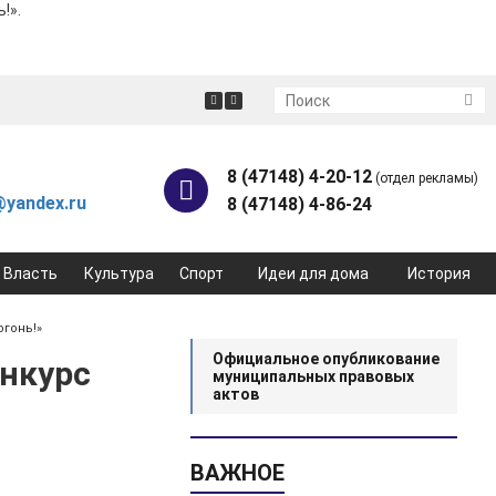
!».
8 (47148) 4-20-12
(отдел рекламы)
yandex.ru
8 (47148) 4-86-24
Власть
Культура
Спорт
Идеи для дома
История
огонь!»
Официальное опубликование
нкурс
муниципальных правовых
актов
ВАЖНОЕ