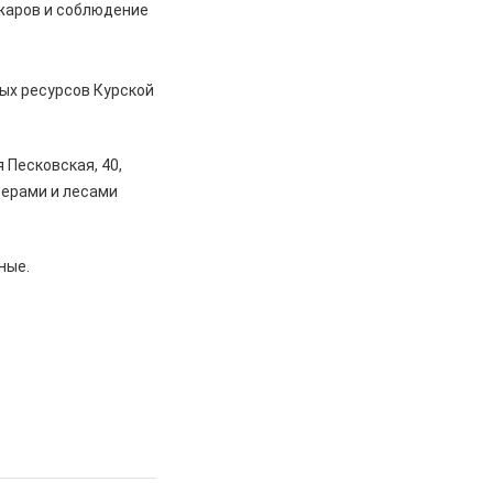
ожаров и соблюдение
ых ресурсов Курской
я Песковская, 40,
верами и лесами
дные.