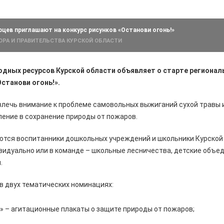
цев приглашают на конкурс рисунков «Останови огонь!»
ОРА И ПРАВИТЕЛЬСТВА КУРСКОЙ ОБЛАСТИ
дных ресурсов Курской области объявляет о старте регионал
Останови огонь!».
влечь внимание к проблеме самовольных выжиганий сухой травы 
ение в сохранение природы от пожаров.
ются воспитанники дошкольных учреждений и школьники Курской 
идуально или в команде – школьные лесничества, детские объед
.
в двух тематических номинациях:
!» – агитационные плакаты о защите природы от пожаров;