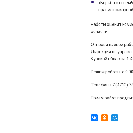
«Борьба с огнем
04.08.2026
Культура
правил пожарной
Родной код прячется в словах
04.08.2026
Общество
Работы оценит коми
Родители, подумайте, прежде,
области.
чем покупать детям питбайк!
Отправить свои работ
04.08.2026
Происшествия
Дирекция по управл
«Замерз, взял ключи из куртки и
Курской области, 1-й
поехал». В Железногорске 24-
летний угонщик без прав разбил
машину товарища после
Режим работы: с 9.00
застолья
Телефон +7 (4712) 73
04.08.2026
Происшествия
В Железногорске полиция ищет
Прием работ продлит
пару, нашедшую чужой телефон
04.08.2026
Общество
Семинар для железногорских
наблюдателей