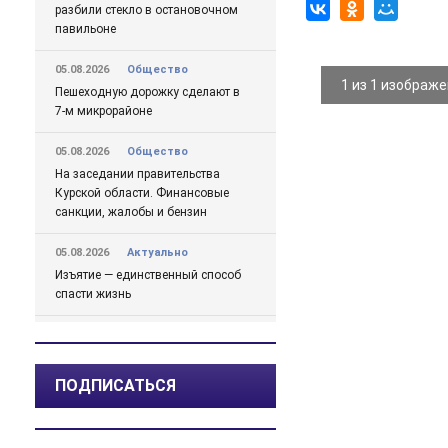
разбили стекло в остановочном
павильоне
05.08.2026
Общество
1 из 1 изображ
Пешеходную дорожку сделают в
7-м микрорайоне
05.08.2026
Общество
На заседании правительства
Курской области. Финансовые
санкции, жалобы и бензин
05.08.2026
Актуально
Изъятие — единственный способ
спасти жизнь
05.08.2026
Общество
Железногорцев приглашают
выбрать народного участкового
ПОДПИСАТЬСЯ
04.08.2026
Общество
Начинается капитальный ремонт