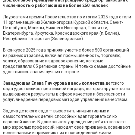
Дошкольное учреждение награждено среди организаций с
численностью работающих не более 250 человек
Лауреатами премии Правительства по итогам 2025 года стали
11 организаций из Железногорска Курской области, Санкт-
Петербурга, Москвы, Нижнего Новгорода, Тольятти,
Екатеринбурга, Иркутска, Краснодарского края (п. Волна),
Республики Татарстан (Зеленодольск).
В конкурсе 2025 года приняли участие более 500 организаций
из разных отраслей, включая промышленность, торговлю,
услуги, образование и здравоохранение, которые
представляли 65 регионов страны. И только самые достойные
удостоились звания лучших в стране.
Заведующая Елена Пичкурова и весь коллектив
детского
сада
удостоились престижной награды, которая вручается за
выдающиеся результаты в сфере качества и безопасности
услуг, внедрение передовых методов управления качеством.
Задача детского сада — вырастить инициативных и
самостоятельных детей, способных адаптироваться ко
взрослой жизни. В дошкольном учреждении ребята познают
мир взрослых профессий, находят своё призвание, осваивают
новые навыки и применяют их в повседневной жизни.