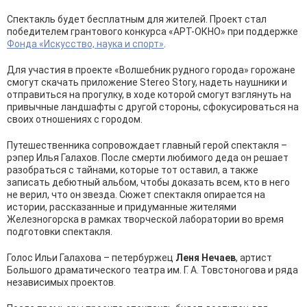
Спектакль будет бесплатным для жителей. Проект стал
победителем грантового конкурса «АРТ-ОКНО» при поддержке
Фонда «Искусство, наука и спорт»
.
Для участия в проекте «Волшебник рудного города» горожане
смогут скачать приложение Stereo Story, надеть наушники и
отправиться на прогулку, в ходе которой смогут взглянуть на
привычные ландшафты с другой стороны, сфокусироваться на
своих отношениях с городом.
Путешественника сопровождает главный герой спектакля –
рэпер Илья Галахов. После смерти любимого деда он решает
разобраться с тайнами, которые тот оставил, а также
записать дебютный альбом, чтобы доказать всем, кто в него
не верил, что он звезда. Сюжет спектакля опирается на
истории, рассказанные и придуманные жителями
Железногорска в рамках творческой лаборатории во время
подготовки спектакля.
Голос Ильи Галахова – петербуржец
Леня Нечаев
, артист
Большого драматического театра им. Г. А. Товстоногова и ряда
независимых проектов.