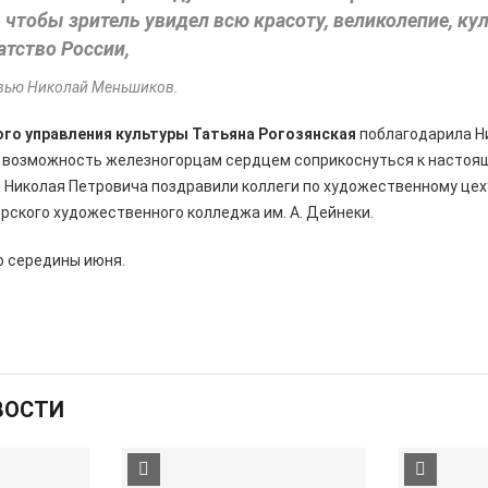
, чтобы зритель увидел всю красоту, великолепие, ку
атство России,
рвью Николай Меньшиков.
го управления культуры Татьяна Рогозянская
поблагодарила Н
 возможность железногорцам сердцем соприкоснуться к настоящ
Николая Петровича поздравили коллеги по художественному цеху
рского художественного колледжа им. А. Дейнеки.
о середины июня.
ВОСТИ