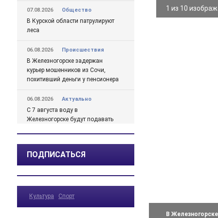
1 из 10 изобра
07.08.2026
Общество
В Курской области патрулируют
леса
06.08.2026
Происшествия
В Железногорске задержан
курьер мошенников из Сочи,
похитивший деньги у пенсионера
06.08.2026
Актуально
С 7 августа воду в
Железногорске будут подавать
по графику
06.08.2026
Общество
ПОДПИСАТЬСЯ
В школе № 10 состоялась
встреча главы Железногорска с
жителями города
Культура
Спорт
06.08.2026
Общество
В Железногорске происходят
В Железногорске
перемены, связанные с