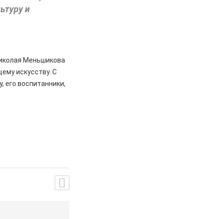
льтуру и
иколая Меньшикова
ему искусству. С
, его воспитанники,