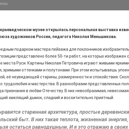
ОНОШ
 краеведческом музее открылась персональная выставка изве
оюза художников России, педагога Николая Меньшикова.
редным подарком мастера пейзажа для поклонников изобразитель
спозиции представлено более 50-ти работ, на которых изображен 
е места Руси. Картины Николая Петровича играют живыми яркими
, зримыми оттенками и полутонами. При этом испытываешь упоени
ой, её неувядающей старины, размеренности и спокойствия. Сколь
го трудолюбия и мастерства. В разнообразии представленных по
ода признания в любви Отечеству. В них невообразимая, невесома
щий хмелящий дымок, сладкий и восхитительно приятный.
нравится старинная архитектура, простые деревенски
ельский быт. В них такая теплота, жизненная энергия
льзя остаться равнодушным. И я это отражаю в своих