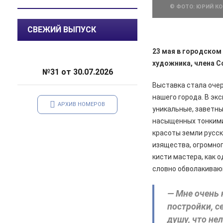
© ФОТО: ЮРИЙ К
улучшением дорожной
инфраструктуры
СВЕЖИЙ ВЫПУСК
06.08.2026
Происшествия
Сгорел дотла: железногорский
23 мая в городском
суд взыскал 1,5 млн рублей за
художника, члена С
некачественный ремонт
№31 от 30.07.2026
автомобиля
Выставка стала оче
нашего города. В эк
06.08.2026
Происшествия
АРХИВ НОМЕРОВ
уникальные, заветны
Жительницу Железногорска
арестовали и забрали ребенка
насыщенных тонкими
после пьяного дебоша в детском
красоты земли русск
саду
изящества, огромно
кисти мастера, как 
05.08.2026
Происшествия
словно обволакиваю
️В Железногорском районе
полицейские задержали по
подозрению в мошенничестве
— Мне очень 
руководителя зооволонтеров
постройки, с
душу, что не
05.08.2026
Спорт