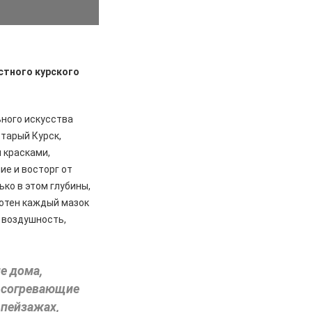
стного курского
ного искусства
старый Курск,
 красками,
е и восторг от
ко в этом глубины,
лотен каждый мазок
я воздушность,
е дома,
, согревающие
 пейзажах,