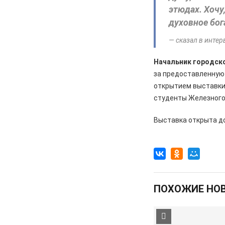
Два «золота» первенства России
этюдах. Хочу
духовное бог
05.08.2026
Происшествия
В Железногорске подростки
— сказал в инте
разбили стекло в остановочном
павильоне
Начальник городско
за предоставленную
05.08.2026
Общество
открытием выставки 
Пешеходную дорожку сделают в
студенты Железного
7-м микрорайоне
05.08.2026
Общество
Выставка открыта д
На заседании правительства
Курской области. Финансовые
санкции, жалобы и бензин
05.08.2026
Актуально
Изъятие — единственный способ
ПОХОЖИЕ НО
спасти жизнь
05.08.2026
Общество
Железногорцев приглашают