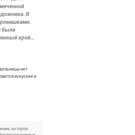
амеченной
удожника. В
 ромашками.
и были
еменный крой…
кодельницы нет
овится искуснее и
ение, которое
дбираются нужные