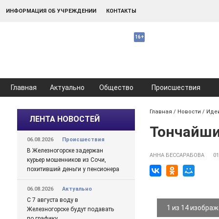
ИНФОРМАЦИЯ ОБ УЧРЕЖДЕНИИ
КОНТАКТЫ
Главная
Актуально
Общество
Происшествия
Главная
/
Новости
/
Иде
ЛЕНТА НОВОСТЕЙ
Тончайши
06.08.2026
Происшествия
В Железногорске задержан
АННА БЕССАРАБОВА
01
курьер мошенников из Сочи,
похитивший деньги у пенсионера
06.08.2026
Актуально
С 7 августа воду в
1 из 14 изобра
Железногорске будут подавать
по графику