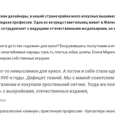
ские дизайнеры, в нашей стране крайне мало искусных вышива
 редкая профессия. Одна из ее представительниц живет в Желе
 сотрудничает с ведущими отечественными модельерами, но 
шил в детстве «одежки» для кукол? Вооружившись лоскутками и иг
 незатейливые наряды: пальто, платья, юбки, шляпы. Елена Марич
йнером собственных игрушек.
то-то немыслимое для кукол. А потом и себя стала од
1990-е годы. Дефицит тканей. Мы с мамой-советски
газинам и покупали простенький ситчик. Тогда же п
» с выкройками, отечественные издания,
ена.
рала вполне «земную», практичную профессию - бухгалтера-экон