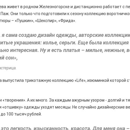
ева живет в родном Железногорске и дистанционно работает с п
аж. Они только что подготовили к сезону коллекцию воротничко
тюры – «Пушкин», «Шекспир», «Фрида».
, я сама создаю дизайн одежды, авторские коллекции.
шитые украшения: колье, серьги. Еще была коллекци
ьно интересная. Ну и есть платья – милые, нежные,
й сон»,
астерица.
а выпустила трикотажную коллекцию «Life», изюминкой которой 
и «творения». А их много. За каждым ажурным узором - долгий и т
и «отшивку» одежды уходят месяцы. Не случайно дизайнерские в
 до 100 тысяч рублей.
это легкость, изысканность, красота. Для меня она –