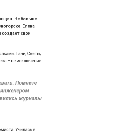
льщиц. Не больше
зногорске. Елена
и создает свои
олками, Тани, Светы,
ева – не исключение:
евать. Помните
м инженером
оявились журналы
омиста. Училась в