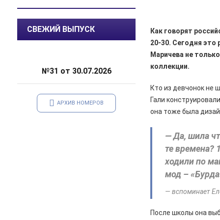
саду
05.08.2026
Происшествия
СВЕЖИЙ ВЫПУСК
Как говорят россий
️В Железногорском районе
20-30. Сегодня это
полицейские задержали по
Маричева не только
подозрению в мошенничестве
руководителя зооволонтеров
коллекции.
№31 от 30.07.2026
05.08.2026
Спорт
Кто из девчонок не 
Два «золота» первенства России
Гали конструировали
АРХИВ НОМЕРОВ
она тоже была диза
05.08.2026
Происшествия
В Железногорске подростки
— Да, шила ч
разбили стекло в остановочном
павильоне
те времена? 
ходили по ма
05.08.2026
Общество
мод – «Бурда
Пешеходную дорожку сделают в
7-м микрорайоне
— вспоминает Ел
05.08.2026
Общество
После школы она выб
На заседании правительства