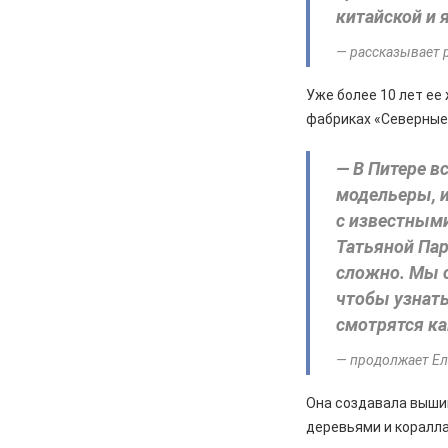
китайской и 
04.08.2026
Культура
— рассказывает 
Железногорцев приглашают на
презентацию книги Ирины
Уже более 10 лет ее
Кумовой «Герои и Музы»
фабриках «Северные
04.08.2026
Общество
«Крылатая пехота» – в строю
— В Питере в
модельеры, и
04.08.2026
Общество
с известным
В Железногорске высаживают
спиреи на аллею Поколений
Татьяной Пар
сложно. Мы 
04.08.2026
Культура
чтобы узнать
Родной код прячется в словах
смотрятся ка
— продолжает Ел
Она создавала выши
деревьями и коралла