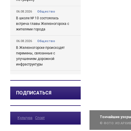
06.08.2026
Общество
В школе № 10 состоялась
встреча главы Железногорска с
жителями города
06.08.2026
Общество
В Железногорске происходят
перемены, связанные с
улучшением дорожной
инфраструктуры
06.08.2026
Происшествия
Сгорел дотла: железногорский
суд взыскал 1,5 млн рублей за
ПОДПИСАТЬСЯ
некачественный ремонт
автомобиля
06.08.2026
Происшествия
Тончайшие узор
Культура
Спорт
Жительницу Железногорска
© ФОТО: ИЗ АРХИ
арестовали и забрали ребенка
после пьяного дебоша в детском