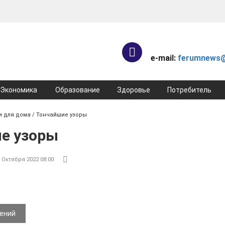
e-mail:
ferumnews@
Экономика
Образование
Здоровье
Потребитель
и для дома
/ Тончайшие узоры
е узоры
 Октября 2022 08:00
жений