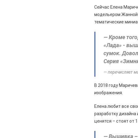
Сейчас Елена Марич
модельером Жанной П
тематические миниа
— Кроме того
«Лада» - вы
сумок. Довол
Серия «Зимни
— перечисляет м
В 2018 году Маричев
изображения.
Елена любит все сво
разработку дизайна 
ценятся – стоят от 1
— Вышивка – 