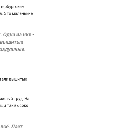
етербургским
в. Это маленькие
 Одна из них -
я вышитых
 воздушные.
стали вышитые
яжелый труд. На
ещи так высоко
 всё. Дает