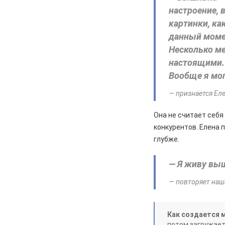
настроение, 
картинки, ка
данный моме
Несколько ме
настоящими.
Вообще я мог
— признается Ел
Она не считает себя
конкурентов. Елена 
глубже.
— Я живу вы
— повторяет наш
Как создается 
потом загружает