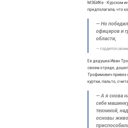
МЭБИКе - Курском ин
Курской области. Финансовые
санкции, жалобы и бензин
предполагала, что к
05.08.2026
Актуально
— Но победил
Изъятие — единственный способ
офицеров и г
спасти жизнь
области,
05.08.2026
Общество
— гордится свои
Железногорцев приглашают
выбрать народного участкового
Ее дедушка Иван Тро
своем отряде, дошел
04.08.2026
Общество
Начинается капитальный ремонт
Трофимович привез е
дорожного покрытия по улицам
куртки, пальто, счи
Лесхозная – Дубравная
— А я снова 
04.08.2026
Общество
себе машинку
Железногорцы смогут привить
животных от бешенства
техникой, на
основы живоп
04.08.2026
Культура
приспособила
Мы всюду там, где ждут победу