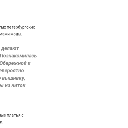
тых петербургских
омами моды.
о делают
. Познакомилась
 Обережной и
Невероятно
ю вышивку,
ты из ниток
ные платья с
и.