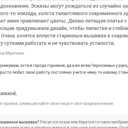
вдохновение. Эскизы могут рождаться из случайно з
кого-то эпизода, холста талантливого современного х
нт меня привлекают цветы. Делаю летящее платье с
сяцев придумывала дизайн, чтобы лепестки и стебл
 Очень хочется вплести старинные вышивки в совр
у сутками работать и не чувствовать усталости,
ена Маричева.
 уникумом, хотя в городе горняков, да и во всем Черноземье у ру
просто любит свою работу, постоянно учится чему-то новому, стан
шивкой,
а героиня, сумевшая найти свою нишу и свое предназначение.
машинная вышивка?
Рисуется эскиз или берется готовое изображ
ся в компьютер и обрабатывается в специальной программе. По