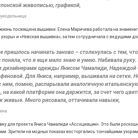
японской живописью, графикой,
рукодельница.
 жизнь посвящена вышивке. Елена Маричева работала на знамени
 узоры» и «Невская вышивка», затем сотрудничала с ведущими д
се пришлось начинать заново – столкнулась с тем, чт
 поняла, что я еще мало знаю и умею. Набивала руку
и дизайнерами одежды Янисом Чамалиди, Надеждой
феновой. Для Яниса, например, вышивала на сетке. 
с ним, помню, распарывали аналогичную итальянску
, на какой платформе она держится, за счет чего цве
к живые. Много рисовала, оттачивала навыки,
ена.
вку для проекта Яниса Чамалиди «Ассоциации». Это были роскош
ми. Зрители на модных показах восторгались тончайшими узорам