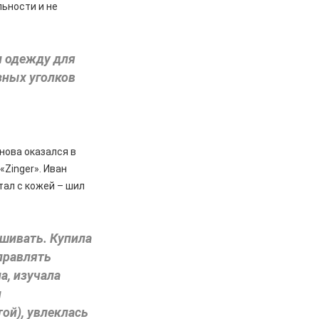
льности и не
л одежду для
зных уголков
нова оказался в
«Zinger». Иван
тал с кожей – шил
ышивать. Купила
управлять
а, изучала
и
ой), увлеклась