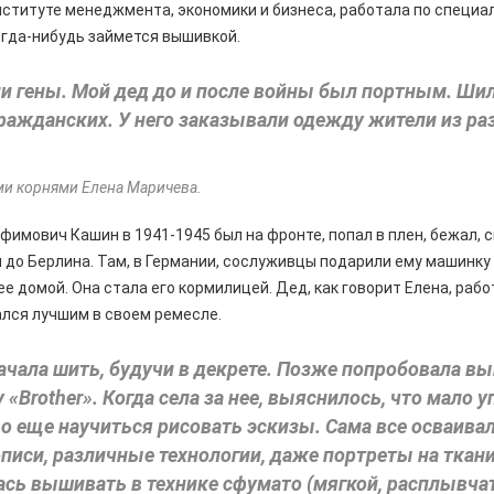
ституте менеджмента, экономики и бизнеса, работала по специа
огда-нибудь займется вышивкой.
и гены. Мой дед до и после войны был портным. Ши
ражданских. У него заказывали одежду жители из ра
ми корнями Елена Маричева.
фимович Кашин в 1941-1945 был на фронте, попал в плен, бежал, с
 до Берлина. Там, в Германии, сослуживцы подарили ему машинку 
е домой. Она стала его кормилицей. Дед, как говорит Елена, рабо
тался лучшим в своем ремесле.
начала шить, будучи в декрете. Позже попробовала в
 «Brother». Когда села за нее, выяснилось, что мало 
до еще научиться рисовать эскизы. Сама все осваивал
иси, различные технологии, даже портреты на ткан
сь вышивать в технике сфумато (мягкой, расплывчат