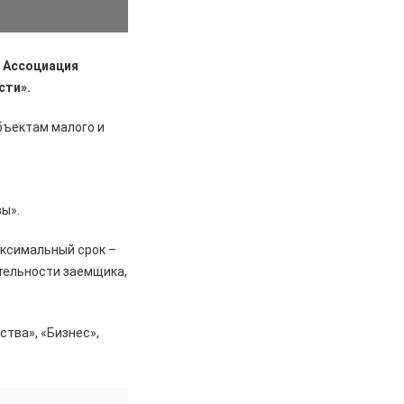
– Ассоциация
сти».
бъектам малого и
ы».
аксимальный срок –
ятельности заемщика,
тва», «Бизнес»,