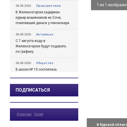
1 из 1 изображ
06.08.2026
Происшествия
В Железногорске задержан
курьер мошенников из Сочи,
похитивший деньги у пенсионера
06.08.2026
Актуально
С 7 августа воду в
Железногорске будут подавать
по графику
06.08.2026
Общество
В школе № 10 состоялась
встреча главы Железногорска с
жителями города
ПОДПИСАТЬСЯ
06.08.2026
Общество
В Железногорске происходят
перемены, связанные с
улучшением дорожной
Культура
Спорт
инфраструктуры
В Курской облас
06.08.2026
Происшествия