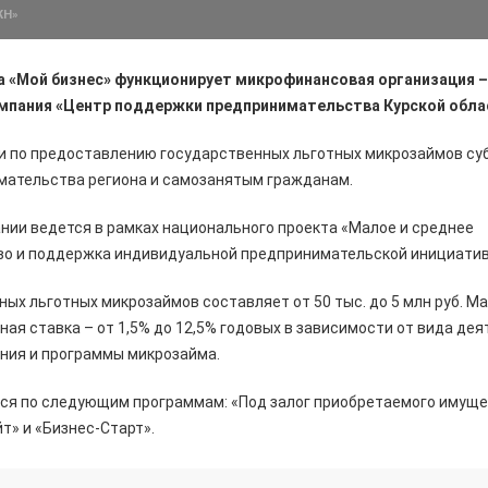
ЖН»
а «Мой бизнес» функционирует микрофинансовая организация 
мпания «Центр поддержки предпринимательства Курской обла
ги по предоставлению государственных льготных микрозаймов су
мательства региона и самозанятым гражданам.
нии ведется в рамках национального проекта «Малое и среднее
о и поддержка индивидуальной предпринимательской инициатив
ых льготных микрозаймов составляет от 50 тыс. до 5 млн руб. М
ная ставка – от 1,5% до 12,5% годовых в зависимости от вида де
ения и программы микрозайма.
я по следующим программам: «Под залог приобретаемого имущес
т» и «Бизнес-Старт».