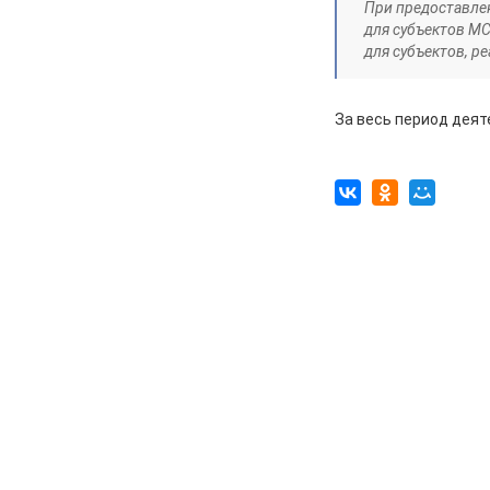
При предоставле
разбили стекло в остановочном
для субъектов МС
павильоне
для субъектов, 
05.08.2026
Общество
Пешеходную дорожку сделают в
За весь период дея
7-м микрорайоне
05.08.2026
Общество
На заседании правительства
Курской области. Финансовые
санкции, жалобы и бензин
05.08.2026
Актуально
Изъятие — единственный способ
спасти жизнь
05.08.2026
Общество
Железногорцев приглашают
выбрать народного участкового
04.08.2026
Общество
Начинается капитальный ремонт