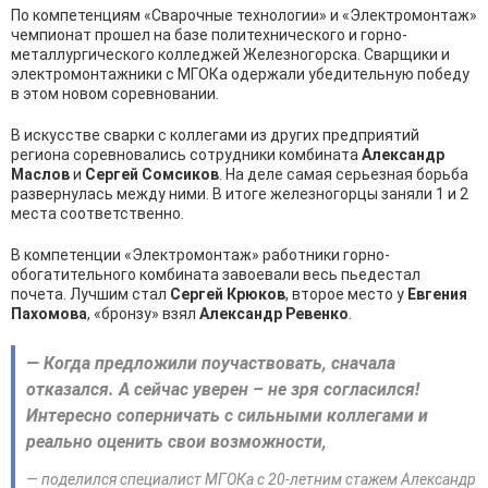
По компетенциям «Сварочные технологии» и «Электромонтаж»
чемпионат прошел на базе политехнического и горно-
металлургического колледжей Железногорска. Сварщики и
электромонтажники с МГОКа одержали убедительную победу
в этом новом соревновании.
В искусстве сварки с коллегами из других предприятий
региона соревновались сотрудники комбината
Александр
Маслов
и
Сергей Сомсиков
. На деле самая серьезная борьба
развернулась между ними. В итоге железногорцы заняли 1 и 2
места соответственно.
В компетенции «Электромонтаж» работники горно-
обогатительного комбината завоевали весь пьедестал
почета. Лучшим стал
Сергей Крюков
, второе место у
Евгения
Пахомова
, «бронзу» взял
Александр Ревенко
.
— Когда предложили поучаствовать, сначала
отказался. А сейчас уверен – не зря согласился!
Интересно соперничать с сильными коллегами и
реально оценить свои возможности,
— поделился специалист МГОКа с 20-летним стажем Александр