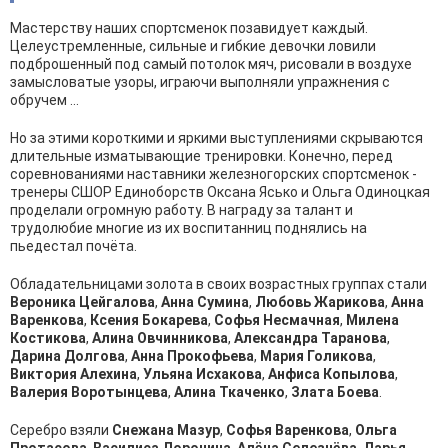
Мастерству наших спортсменок позавидует каждый.
Целеустремленные, сильные и гибкие девочки ловили
подброшенный под самый потолок мяч, рисовали в воздухе
замысловатые узоры, играючи выполняли упражнения с
обручем …
Но за этими короткими и яркими выступлениями скрываются
длительные изматывающие тренировки. Конечно, перед
соревнованиями наставники железногорских спортсменок -
тренеры СШОР Единоборств Оксана Ясько и Ольга Одиноцкая
проделали огромную работу. В награду за талант и
трудолюбие многие из их воспитанниц поднялись на
пьедестал почёта.
Обладательницами золота в своих возрастных группах стали
Вероника Цейгалова
,
Анна Сумина
,
Любовь Жарикова
,
Анна
Варенкова
,
Ксения Бокарева
,
Софья Несмачная
,
Милена
Костикова
,
Алина Овчинникова
,
Александра Таранова
,
Дарина Долгова
,
Анна Прокофьева
,
Мария Голикова
,
Виктория Алехина
,
Ульяна Исхакова
,
Анфиса Копылова
,
Валерия Воротынцева
,
Алина Ткаченко
,
Злата Боева
.
Серебро взяли
Снежана Мазур
,
Софья Варенкова
,
Ольга