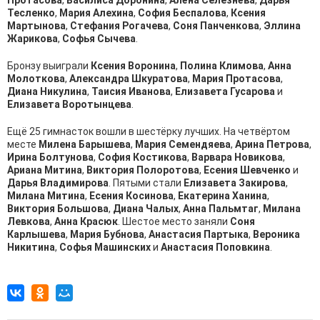
Протасова
,
Василиса Доронина
,
Алёна Селезнёва
,
Дарья
Тесленко
,
Мария Алехина
,
София Беспалова
,
Ксения
Мартынова
,
Стефания Рогачева
,
Соня Панченкова
,
Эллина
Жарикова
,
Софья Сычева
.
Бронзу выиграли
Ксения Воронина
,
Полина Климова
,
Анна
Молоткова
,
Александра Шкуратова
,
Мария Протасова
,
Диана Никулина
,
Таисия Иванова
,
Елизавета Гусарова
и
Елизавета Воротынцева
.
Ещё 25 гимнасток вошли в шестёрку лучших. На четвёртом
месте
Милена Барышева
,
Мария Семендяева
,
Арина Петрова
,
Ирина Болтунова
,
София Костикова
,
Варвара Новикова
,
Ариана Митина
,
Виктория Полоротова
,
Есения Шевченко
и
Дарья Владимирова
. Пятыми стали
Елизавета Закирова
,
Милана Митина
,
Есения Косинова
,
Екатерина Ханина
,
Виктория Большова
,
Диана Чалых
,
Анна Пальмтаг
,
Милана
Левкова
,
Анна Красюк
. Шестое место заняли
Соня
Карлышева
,
Мария Бубнова
,
Анастасия Партыка
,
Вероника
Никитина
,
Софья Машинских
и
Анастасия Поповкина
.