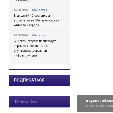
06.08.2026
Общество
В школе № 10 состоялась
встреча главы Железногорска с
жителями города
06.08.2026
Общество
В Железногорске происходят
перемены, связанные с
улучшением дорожной
инфраструктуры
06.08.2026
Происшествия
Сгорел дотла: железногорский
суд взыскал 1,5 млн рублей за
ПОДПИСАТЬСЯ
некачественный ремонт
автомобиля
06.08.2026
Происшествия
В Курской облас
Культура
Спорт
Жительницу Железногорска
© ФОТО: ADM.RKU
арестовали и забрали ребенка
после пьяного дебоша в детском