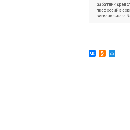
работник средс
профессий в сов
04.08.2026
Культура
регионального 
Железногорцев приглашают на
презентацию книги Ирины
Кумовой «Герои и Музы»
04.08.2026
Общество
«Крылатая пехота» – в строю
04.08.2026
Общество
В Железногорске высаживают
спиреи на аллею Поколений
04.08.2026
Культура
Родной код прячется в словах