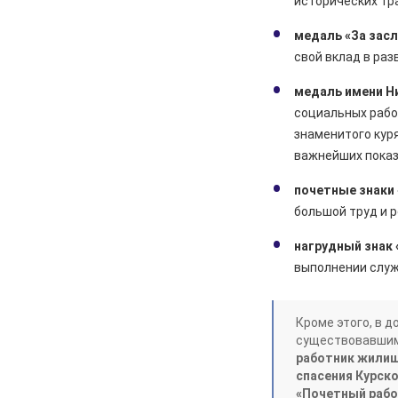
исторических тр
Курской области. Финансовые
санкции, жалобы и бензин
медаль «За зас
свой вклад в раз
05.08.2026
Актуально
Изъятие — единственный способ
медаль имени Н
спасти жизнь
социальных рабо
знаменитого кур
05.08.2026
Общество
важнейших показ
Железногорцев приглашают
выбрать народного участкового
почетные знаки
04.08.2026
Общество
большой труд и 
Начинается капитальный ремонт
нагрудный знак 
дорожного покрытия по улицам
Лесхозная – Дубравная
выполнении служ
04.08.2026
Общество
Железногорцы смогут привить
Кроме этого, в 
животных от бешенства
существовавшим
работник жилищ
04.08.2026
Культура
спасения Курск
Мы всюду там, где ждут победу
«Почетный рабо