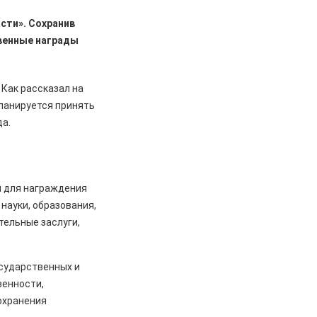
сти». Сохранив
венные награды
Как рассказал на
планируется принять
да.
н для награждения
науки, образования,
тельные заслуги,
сударственных и
венности,
охранения