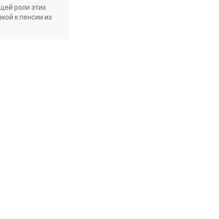
щей роли этих
кой к пенсии из