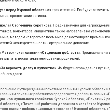
адиций Курского края;
луги перед Курской областью»
трех степеней. Ею будут отмечать
витие, процветание региона;
иколая Сергеевича Короткова.
Предназначена для награждения 
тников, волонтеров. Инициатива также направлена на увековечи
янина, методом которого во всем мире до настоящего времени из
ателей жизнедеятельности - артериальное давление;
 «Материнская слава»
и
«Отцовская доблесть»
. Предназначены 
результаты воспитания многодетных родителей;
«За верность долгу и мужество».
Им будут награждаться куряне
ебного долга.
дополнение к утвержденным почетным званиям Курской области и 
 званиям почетных работников предлагается добавить звания
«
но-коммунального хозяйства Курской области», «Почетный р
ой области», «Почетный работник дорожного хозяйства Курско
тник связи и информационных технологий Курской области», 