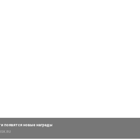
ти появятся новые награды
RSK.RU