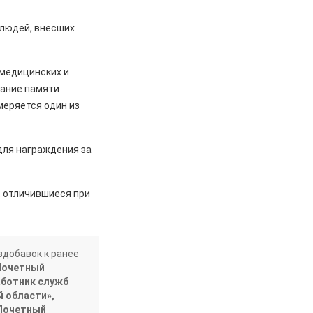
 людей, внесших
медицинских и
вание памяти
меряется один из
для награждения за
, отличившиеся при
вдобавок к ранее
Почетный
аботник служб
й области»,
«Почетный