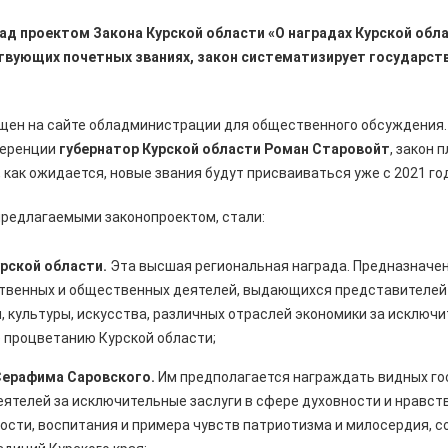
ад проектом Закона Курской области «О наградах Курской обла
твующих почетных званиях, закон систематизирует государст
ен на сайте обладминистрации для общественного обсуждения. 
ференции
губернатор Курской области Роман Старовойт
, закон 
, как ожидается, новые звания будут присваиваться уже с 2021 го
предлагаемыми законопроектом, стали:
рской области.
Эта высшая региональная награда. Предназначе
твенных и общественных деятелей, выдающихся представителей 
, культуры, искусства, различных отраслей экономики за исключи
процветанию Курской области;
Серафима Саровского.
Им предполагается награждать видных го
ятелей за исключительные заслуги в сфере духовности и нравст
ости, воспитания и примера чувств патриотизма и милосердия, с