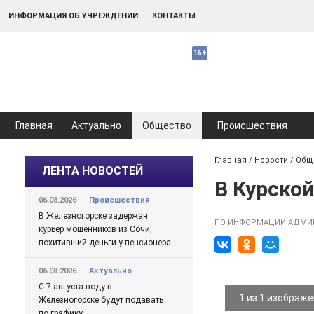
ИНФОРМАЦИЯ ОБ УЧРЕЖДЕНИИ
КОНТАКТЫ
Главная
Актуально
Общество
Происшествия
Главная
/
Новости
/
Общ
ЛЕНТА НОВОСТЕЙ
В Курско
06.08.2026
Происшествия
В Железногорске задержан
ПО ИНФОРМАЦИИ АДМИН
курьер мошенников из Сочи,
похитивший деньги у пенсионера
06.08.2026
Актуально
С 7 августа воду в
1 из 1 изображ
Железногорске будут подавать
по графику