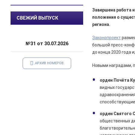
саду
Завершена работа н
05.08.2026
Происшествия
положения о сущес
СВЕЖИЙ ВЫПУСК
️В Железногорском районе
региона.
полицейские задержали по
подозрению в мошенничестве
Законопроект
размещ
руководителя зооволонтеров
№31 от 30.07.2026
большой пресс-кон
до конца 2020 года и
05.08.2026
Спорт
Два «золота» первенства России
АРХИВ НОМЕРОВ
Новыми наградами, 
05.08.2026
Происшествия
В Железногорске подростки
орден Почёта Ку
разбили стекло в остановочном
видных государс
павильоне
здравоохранения
способствующие 
05.08.2026
Общество
Пешеходную дорожку сделают в
орден Святого 
7-м микрорайоне
общественных де
05.08.2026
Общество
благотворительн
На заседании правительства