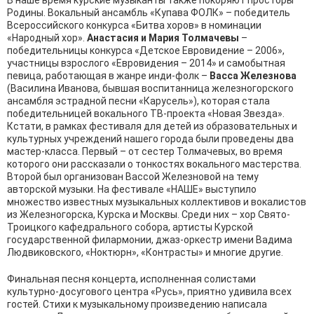
В наше время курские музыканты также покоряют просторы
Родины. Вокальный ансамбль «Купава ФОЛК» – победитель
Всероссийского конкурса «Битва хоров» в номинации
«Народный хор».
Анастасия и Мария Толмачевы
–
победительницы конкурса «Детское Евровидение – 2006»,
участницы взрослого «Евровидения – 2014» и самобытная
певица, работающая в жанре инди-фолк –
Васса Железнова
(Василина Иванова, бывшая воспитанница железногорского
ансамбля эстрадной песни «Карусель»), которая стала
победительницей вокального ТВ-проекта «Новая Звезда».
Кстати, в рамках фестиваля для детей из образовательных и
культурных учреждений нашего города были проведены два
мастер-класса. Первый – от сестер Толмачевых, во время
которого они рассказали о тонкостях вокального мастерства.
Второй был организован Вассой Железновой на тему
авторской музыки. На фестивале «НАШЕ» выступило
множество известных музыкальных коллективов и вокалистов
из Железногорска, Курска и Москвы. Среди них – хор Свято-
Троицкого кафедрального собора, артисты Курской
государственной филармонии, джаз-оркестр имени Вадима
Людвиковского, «Ноктюрн», «Контрасты» и многие другие.
Финальная песня концерта, исполненная солистами
культурно-досугового центра «Русь», приятно удивила всех
гостей. Стихи к музыкальному произведению написала