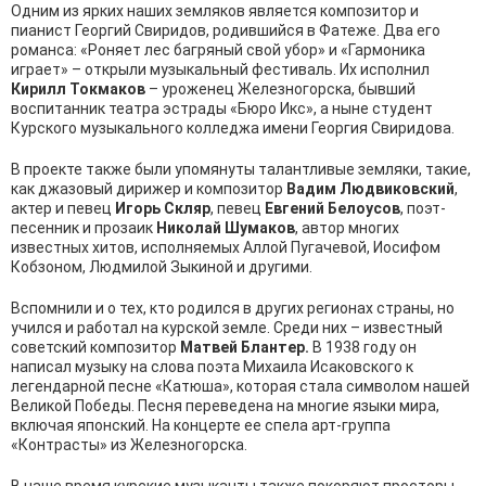
Одним из ярких наших земляков является композитор и
пианист Георгий Свиридов, родившийся в Фатеже. Два его
романса: «Роняет лес багряный свой убор» и «Гармоника
играет» – открыли музыкальный фестиваль. Их исполнил
Кирилл Токмаков
– уроженец Железногорска, бывший
воспитанник театра эстрады «Бюро Икс», а ныне студент
Курского музыкального колледжа имени Георгия Свиридова.
В проекте также были упомянуты талантливые земляки, такие,
как джазовый дирижер и композитор
Вадим Людвиковский
,
актер и певец
Игорь Скляр
, певец
Евгений Белоусов
, поэт-
песенник и прозаик
Николай Шумаков
, автор многих
известных хитов, исполняемых Аллой Пугачевой, Иосифом
Кобзоном, Людмилой Зыкиной и другими.
Вспомнили и о тех, кто родился в других регионах страны, но
учился и работал на курской земле. Среди них – известный
советский композитор
Матвей Блантер.
В 1938 году он
написал музыку на слова поэта Михаила Исаковского к
легендарной песне «Катюша», которая стала символом нашей
Великой Победы. Песня переведена на многие языки мира,
включая японский. На концерте ее спела арт-группа
«Контрасты» из Железногорска.