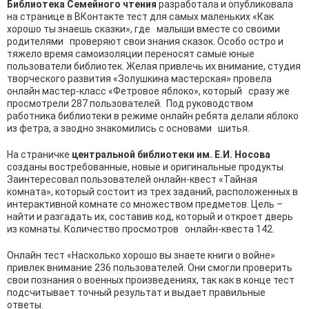
Библиотека Семейного чтения
разработала и опубликовала
на странице в ВКонтакте тест для самых маленьких «Как
хорошо ты знаешь сказки», где малыши вместе со своими
родителями проверяют свои знания сказок. Особо остро и
тяжело время самоизоляции переносят самые юные
пользователи библиотек. Желая привлечь их внимание, студия
творческого развития «Золушкина мастерская» провела
онлайн мастер-класс «Фетровое яблоко», который сразу же
просмотрели 287 пользователей. Под руководством
работника библиотеки в режиме онлайн ребята делали яблоко
из фетра, а заодно знакомились с основами шитья.
На страничке
центральной библиотеки им. Е.И. Носова
созданы востребованные, новые и оригинальные продукты.
Заинтересовал пользователей онлайн-квест «Тайная
комната», который состоит из трех заданий, расположенных в
интерактивной комнате со множеством предметов. Цель –
найти и разгадать их, составив код, который и откроет дверь
из комнаты. Количество просмотров онлайн-квеста 142.
Онлайн тест «Насколько хорошо вы знаете книги о войне»
привлек внимание 236 пользователей. Они смогли проверить
свои познания о военных произведениях, так как в конце тест
подсчитывает точный результат и выдает правильные
ответы.