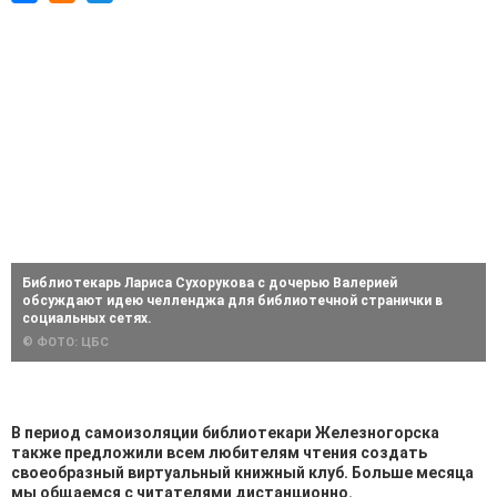
Библиотекарь Лариса Сухорукова с дочерью Валерией
обсуждают идею челленджа для библиотечной странички в
социальных сетях.
© ФОТО: ЦБС
В период самоизоляции библиотекари Железногорска
также предложили всем любителям чтения создать
своеобразный виртуальный книжный клуб. Больше месяца
мы общаемся с читателями дистанционно.