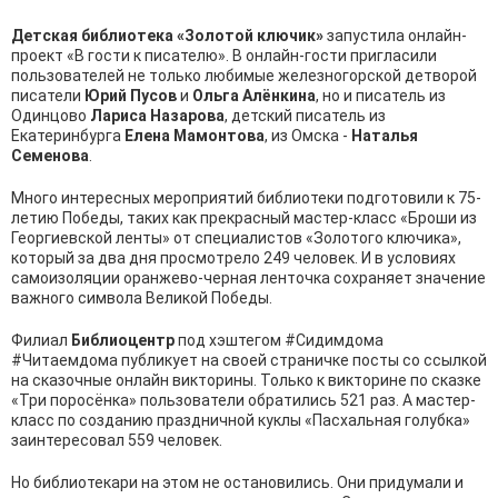
Детская библиотека «Золотой ключик»
запустила онлайн-
проект «В гости к писателю». В онлайн-гости пригласили
пользователей не только любимые железногорской детворой
писатели
Юрий Пусов
и
Ольга Алёнкина
, но и писатель из
Одинцово
Лариса Назарова
, детский писатель из
Екатеринбурга
Елена Мамонтова
, из Омска -
Наталья
Семенова
.
Много интересных мероприятий библиотеки подготовили к 75-
летию Победы, таких как прекрасный мастер-класс «Броши из
Георгиевской ленты» от специалистов «Золотого ключика»,
который за два дня просмотрело 249 человек. И в условиях
самоизоляции оранжево-черная ленточка сохраняет значение
важного символа Великой Победы.
Филиал
Библиоцентр
под хэштегом #Сидимдома
#Читаемдома публикует на своей страничке посты со ссылкой
на сказочные онлайн викторины. Только к викторине по сказке
«Три поросёнка» пользователи обратились 521 раз. А мастер-
класс по созданию праздничной куклы «Пасхальная голубка»
заинтересовал 559 человек.
Но библиотекари на этом не остановились. Они придумали и