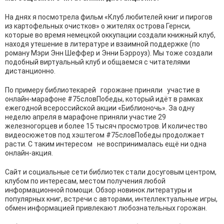
На днях я посмотрела фильм «Клуб любителей книг и пирогов
из картофельных очистков» о жителях острова Гернси,
которые во время немецкой оккупации создали книжный клуб,
находя утешение в литературе и взаимной поддержке (по
роману Мэри Энн Шеффер и Энни Бэрроуз). Мы тоже создали
подобный виртуальный клуб и общаемся с читателями
дистанционно.
По примеру библиотекарей горожане приняли участие в
онлайн-марафоне #75словПобеды, который идёт в рамках
ежегодной всероссийской акции «Библионочь». За одну
неделю апреля в марафоне приняли участие 29
железногорцев и более 15 тысяч просмотров. И количество
видеосюжетов под хэштегом #75словПобеды продолжает
расти. С таким интересом не воспринималась ещё ни одна
онлайн-акция.
Сайт и социальные сети библиотек стали досуговым центром,
клубом по интересам, местом получения любой
информационной помощи. Обзор новинок литературы и
популярных книг, встречи с авторами, интеллектуальные игры,
обмен информацией привлекают любознательных горожан.